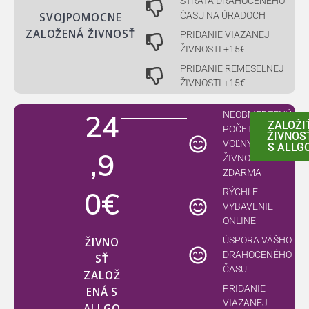
STRATA DRAHOCENÉHO
ČASU NA ÚRADOCH
SVOJPOMOCNE
ZALOŽENÁ ŽIVNOSŤ
PRIDANIE VIAZANEJ
ŽIVNOSTI +15€
PRIDANIE REMESELNEJ
ŽIVNOSTI +15€
24
NEOBMEDZENÝ
ZALOŽI
POČET
ŽIVNOS
VOĽNÝCH
S ALLG
,9
ŽIVNOSTÍ
ZDARMA
0€
RÝCHLE
VYBAVENIE
ONLINE
ÚSPORA VÁŠHO
ŽIVNO
DRAHOCENÉHO
SŤ
ČASU​
ZALOŽ
PRIDANIE
ENÁ S
VIAZANEJ
ALLGO