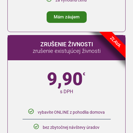
Mám záujem
ZĽAVA
ZRUŠENIE ŽIVNOSTI
zrušenie existujúcej živnosti
9,90
€
s DPH
vybavíte ONLINE z pohodlia domova
bez zbytočnej návštevy úradov