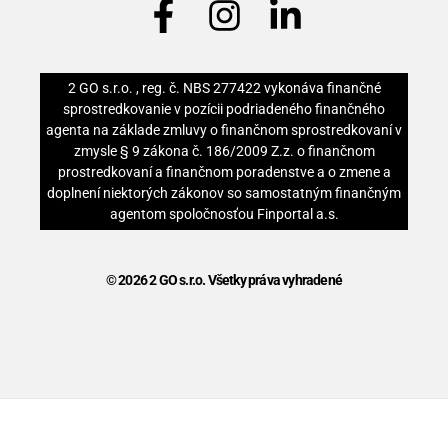
2 GO s.r.o. , reg. č. NBS 277422 vykonáva finančné
sprostredkovanie v pozícii podriadeného finančného
agenta na základe zmluvy o finančnom sprostredkovaní v
zmysle § 9 zákona č. 186/2009 Z.z. o finančnom
prostredkovaní a finančnom poradenstve a o zmene a
doplnení niektorých zákonov so samostatným finančným
agentom spoločnosťou Finportal a.s.
© 2026 2 GO s.r.o. Všetky práva vyhradené