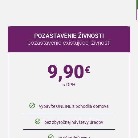
POZASTAVENIE ŽIVNOSTI
pozastavenie existujúcej živnosti
9,90
€
s DPH
vybavíte ONLINE z pohodlia domova
bez zbytočnej návštevy úradov
za výhodnú cenu