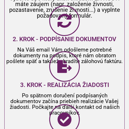
máte záujem (napr. založenie živnosti,
pozastavenie, zrušenie živnosti...) a vyplnte
požadovaný formulár.
2. KROK - PODPÍSANIE DOKUMENTOV
Na Váš email Vám odošleme potrebné
dokumenty na podpis, ktoré nám obratom
pošlete späť a taktiež uhradíte zálohovú faktúru.
3. KROK - REALIZÁCIA ŽIADOSTI
Po spätnom doručení podpísaných
dokumentov začína priebieh realizácie Vašej
žiadosti. Počkajte na ďalší kontakt od našich
pracovníkov.