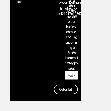
sa na
utia.
726/41A 900 43
odber
Hamuliakovo
nášho
+421917662867
newslett
era a
buďte v
obraze.
Ponuky,
pripomie
nky či
užitočné
informáci
e vždy po
ruke.
Odoslať