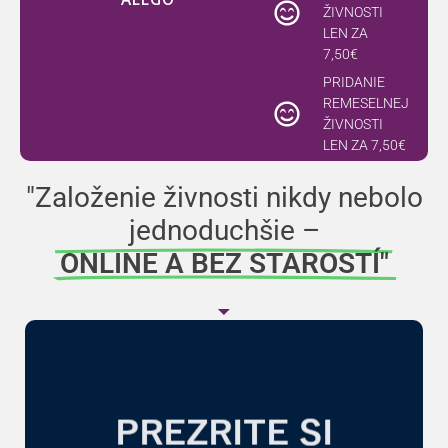
ŽIVNOSTI
LEN ZA
7,50€​
PRIDANIE
REMESELNEJ
ŽIVNOSTI
LEN ZA 7,50€
"Založenie živnosti nikdy nebolo
jednoduchšie –
ONLINE A BEZ STAROSTÍ"
d
d