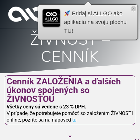
×
Pridaj si ALLGO ako
aplikáciu na svoju plochu
TU!
ŽIVNOSŤ –
CENNÍK
Cenník ZALOŽENIA a ďalších
úkonov spojených so
ŽIVNOSŤOU
Všetky ceny sú vedené s 23 % DPH.
V prípade, že potrebujete pomôcť so založením ŽIVNOSTI
online, pozrite sa na nápoved
tu