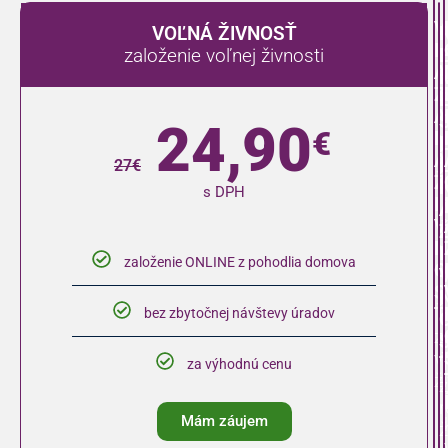
V
VOĽNÁ ŽIVNOSŤ
I
založenie voľnej živnosti
A
Z
A
24,90
€
N
Á
27
€
Ž
s DPH
I
V
N
I
založenie ONLINE z pohodlia domova
O
S
Ť
bez zbytočnej návštevy úradov
z
v
za výhodnú cenu
ž
z
Mám záujem
ž