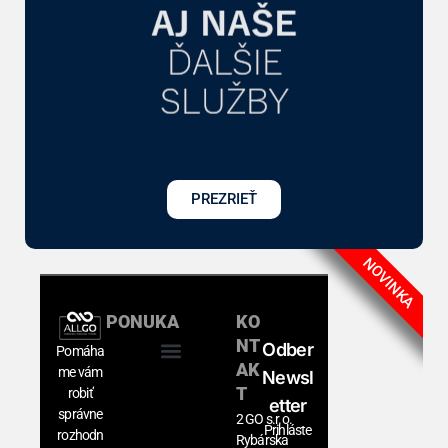
0
€
d
d
PREZRIEŤ
NOVINKA
PONUKA
KO
NT
Odber
Pomáha
AK
me vám
Newsl
T
robiť
Etter
správne
2 GO s.r.o.
Prihláste
rozhodn
Rybárska